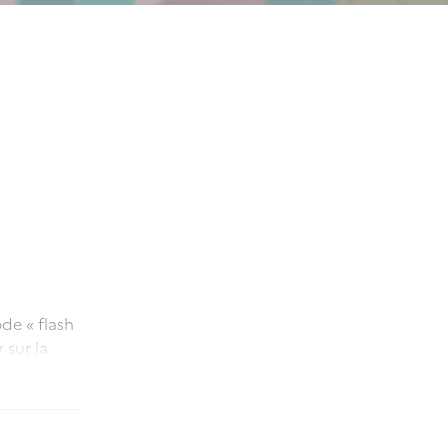
de « flash
 sur la
a également
s derniers
trainement