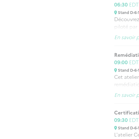
06:30
ED
Stand D-6-
Découvrez
piloté par
francilien
En savoir 
présentat
d'Ile-de-F
Remédiat
opportunit
09:00
ED
services d
Stand D-6-
entreprise
Cet atelie
remédiatio
est égalem
En savoir 
de l’ANSSI
l’écosystè
Certificat
piliers do
09:30
ED
L’ANSSI a 
Stand D-6-
volets (st
L'atelier C