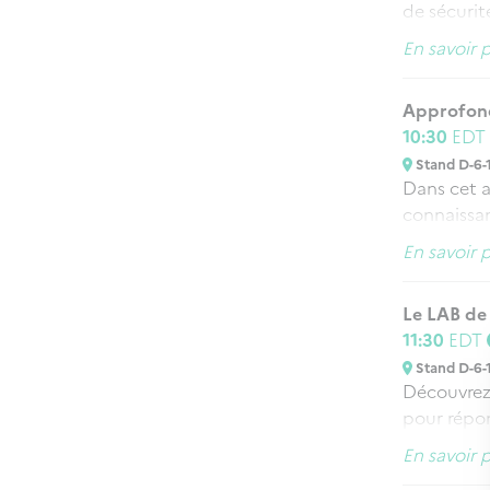
de sécurité
européenne
En savoir 
matière de
Durant cet 
Approfondi
l’internati
10:30
EDT
orientatio
Stand D-6-
Dans cet at
connaissan
ouvert à t
En savoir 
gestion de
Entrainem
Le LAB de 
11:30
EDT
Stand D-6-
Découvrez 
pour répon
renforcer 
En savoir 