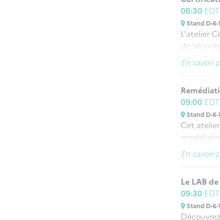
et Crise 
06:30
ED
Stand D-6-
L'atelier C
de sécurité
européenne
En savoir 
matière de
acteur maje
Remédiat
activités 
09:00
ED
Stand D-6-
Cet atelie
remédiatio
est égalem
En savoir 
de l’ANSSI
l’écosystè
Le LAB de 
piliers do
09:30
ED
L’ANSSI a 
Stand D-6-
volets (st
Découvrez 