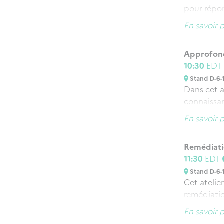
pour répon
renforcer 
En savoir 
Approfondi
10:30
EDT
Stand D-6-
Dans cet at
connaissan
ouvert à t
En savoir 
gestion de
Entrainem
Remédiat
11:30
EDT
Stand D-6-
Cet atelie
remédiatio
est égalem
En savoir 
de l’ANSSI