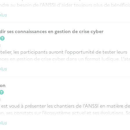
dre au besoin de l'ANSSI d'aider toujours plus de bénéficia
leur cybersécurité
plus
r ses connaissances en gestion de crise cyber
1
elier, les participants auront l’opportunité de tester leurs
ces en gestion de crise cyber dans un format ludique. L’atel
ous, permet de revenir sur le contenu des guides de la colle
plus
 crise de l’ANSSI et de découvrir les apports du Groupe de t
ent et Crise Cyber » au Campus Cyber
ion
1
r est voué à présenter les chantiers de l’ANSSI en matière d
n, ses constats sur l’écosystème actuel et ses évolutions. S
ent d’introduire les pistes de développement du projet re
plus
 dans les prochaines années alors que l’agence est engagée