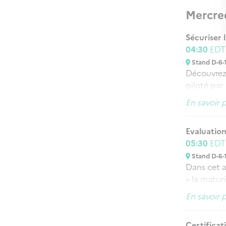
Mercre
Sécuriser
04:30
ED
Stand D-6-
Découvrez
piloté par
francilien
En savoir 
présentat
d'Ile-de-F
Evaluation
opportunit
05:30
ED
services d
Stand D-6-
entreprise
Dans cet a
» la matur
base du no
En savoir 
d’échanger
développem
Certificat