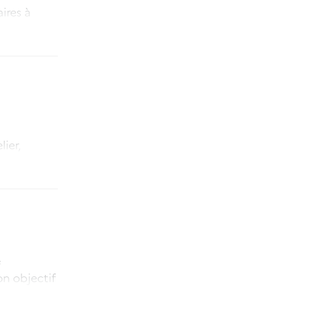
ires à
ier,
ction
ravail «
e
on objectif
médiation
, avec