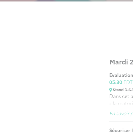
Mardi 
Evaluation
05:30
ED
Stand D-6-
Dans cet a
» la matur
base du no
En savoir 
d’échanger
développem
Sécuriser
et Crise 