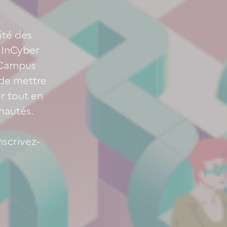
ité des
 InCyber
e Campus
 de mettre
r tout en
nautés.
nscrivez-