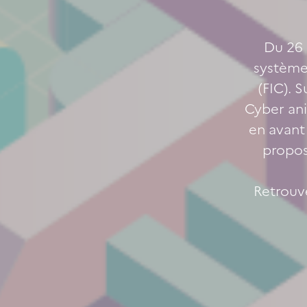
Du 26 
système
(FIC). 
Cyber ani
en avant
propos
Retrouve