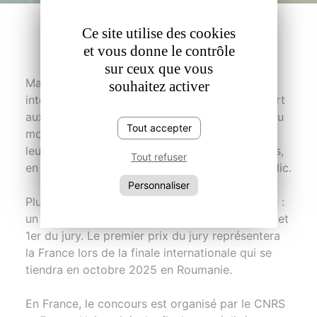
L'événement
Ce site utilise des cookies
et vous donne le contrôle
sur ceux que vous
Ma thèse en 180 secondes est un concours
souhaitez activer
international de vulgarisation scientifique ouvert
aux doctorants et doctorantes francophones du
Tout accepter
monde entier. Les candidats doivent présenter
leur sujet de recherche, en seulement 3 minutes,
Tout refuser
en français et en termes simples, au grand public.
Personnaliser
Plusieurs prix seront attribués pendant la finale :
un prix du public, un prix des lycées, un 3e, 2e et
1er du jury. Le premier prix du jury représentera
la France lors de la finale internationale qui se
tiendra en octobre 2025 en Roumanie.
En France, le concours est organisé par le CNRS