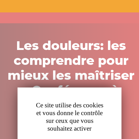
Panneau de gestion des cookies
Les douleurs: les
comprendre pour
mieux les maîtriser
- Conférence à
Nantes
Ce site utilise des cookies
et vous donne le contrôle
sur ceux que vous
Jeudi 18 juin 2026,
souhaitez activer
11:30 - 13:30