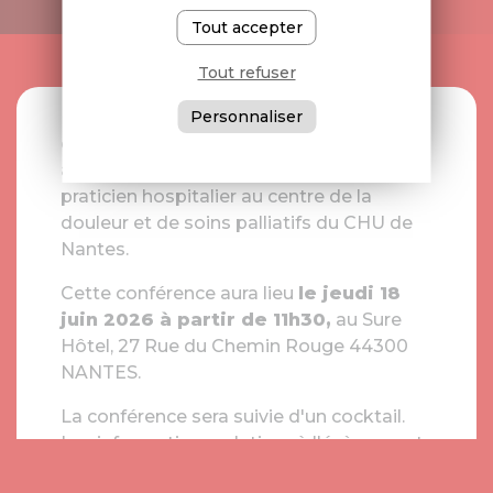
Tout accepter
Tout refuser
L'association GPMA a le plaisir de vous
Personnaliser
convier à une conférence
GRATUITE
,
animée par la Dr Blandine Armand,
praticien hospitalier au centre de la
douleur et de soins palliatifs du CHU de
Nantes.
Cette conférence aura lieu
le jeudi 18
juin 2026 à partir de 11h30,
au Sure
Hôtel, 27 Rue du Chemin Rouge 44300
NANTES.
La conférence sera suivie d'un cocktail.
Les informations relatives à l'évènement
sont à retrouver
ici
.