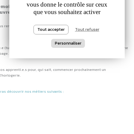
vous donne le contrôle sur ceux
-moi ton entreprise", la manufacture Sonceboz sa
vre ses portes !
que vous souhaitez activer
us rendre visite et t'essayer aux formations que l'entreprise
Tout accepter
Tout refuser
Personnaliser
e (tu peux prendre un parent ou un proche avec toi, c'est d'ailleurs même
 page.
 nos apprenti.e.s pour, qui sait, commencer prochainement un
'horlogerie.
ras découvrir nos métiers suivants :