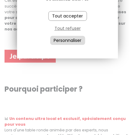
Cet événement est une occasion unique de construire votre
succès et faire face ensemble aux défis et opportunités de
votre secteur. Vous repartirez avec des
données précieuses
Tout accepter
pour anticiper les évolutions du marché et maximiser
votre performance en 2026, ainsi qu'une vision claire sur
Tout refuser
nos actions.
Personnaliser
Pourquoi participer ?
📊
Un contenu ultra local et exclusif, spécialement conçu
pour vous
Lors d'une table ronde animée par des experts, nous