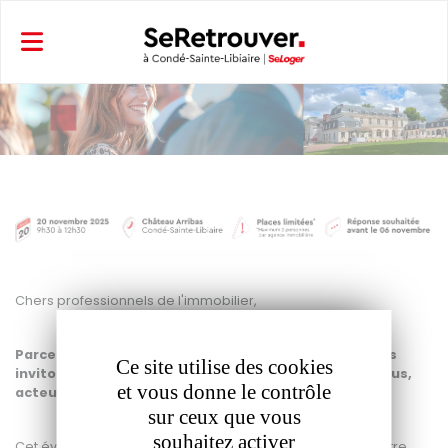
Panneau de gestion des cookies
Chers professionnels de l'immobilier,
Parce que votre réussite est notre priorité, nous vous
Ce site utilise des cookies
invitons à un événement exceptionnel conçu pour vous,
et vous donne le contrôle
acteurs clés du marché de Seine-et-Marne.
sur ceux que vous
souhaitez activer
Cet événement est une occasion unique de construire votre