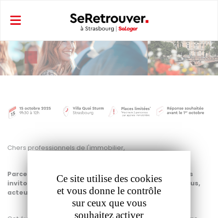
Panneau de gestion des cookies
Chers professionnels de l'immobilier,
Parce que votre réussite est notre priorité, nous vous
Ce site utilise des cookies
invitons à un événement exceptionnel conçu pour vous,
et vous donne le contrôle
acteurs clés du marché strasbourgeois.
sur ceux que vous
souhaitez activer