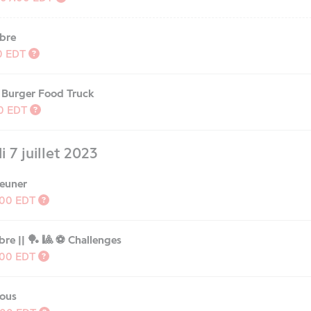
ibre
30
EDT
 Burger Food Truck
30
EDT
 7 juillet 2023
jeuner
:00
EDT
bre || 🏓 🎱 ⚽️ Challenges
:00
EDT
cous