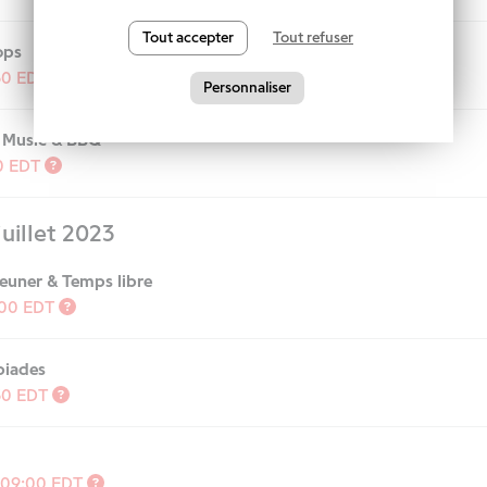
Tout accepter
Tout refuser
ops
30
EDT
Personnaliser
, Music & BBQ
30
EDT
juillet 2023
jeuner & Temps libre
:00
EDT
piades
30
EDT
 09:00
EDT