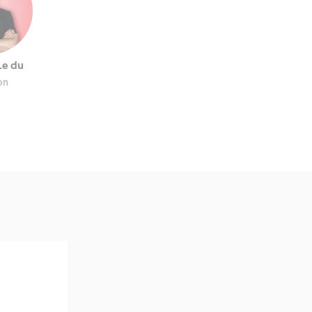
Le du
on