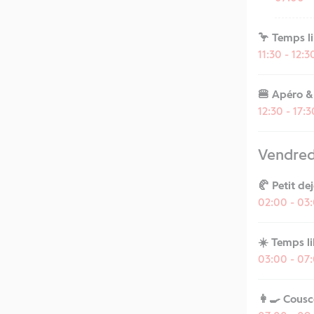
🦩 Temps l
11:30 - 12:
🍔 Apéro &
12:30 - 17:
Vendredi
🥐 Petit de
02:00 - 03
☀️ Temps li
03:00 - 07
👩‍🍳 Cous