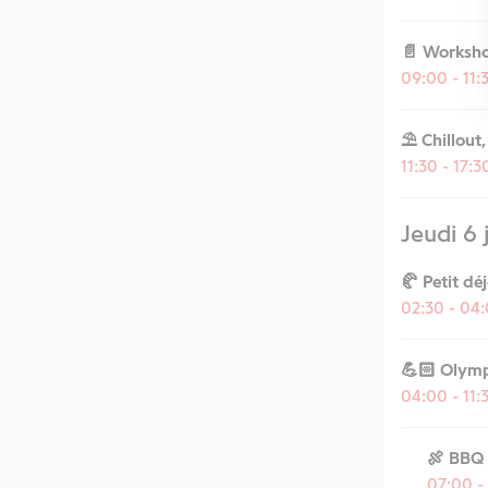
📄 Worksh
09:00 - 11:
⛱️ Chillout
11:30 - 17:
Jeudi 6 
🥐 Petit dé
02:30 - 04
💪🏻 Olym
04:00 - 11:
🍖 BBQ
07:00 -