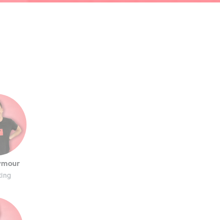
ymour
ting