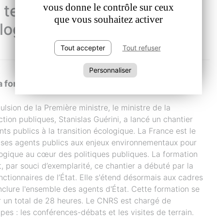
 terrain de la formation à la
vous donne le contrôle sur ceux
que vous souhaitez activer
ologique en région Sud
Tout accepter
Tout refuser
Personnaliser
a formation
lsion de la Première ministre, le ministre de la
tion publiques, Stanislas Guérini, a lancé un chantier
ts publics à la transition écologique. La France est le
 ses agents publics aux enjeux environnementaux pour
ologique au cœur des politiques publiques. La formation
et, par souci d’exemplarité, ce chantier a débuté par la
nctionnaires de l’État. Elle s'étend désormais aux cadres
inclure l'ensemble des agents d'État. Cette formation se
r un total de 28 heures. Le CNRS est chargé de
es : les conférences-débats et les visites de terrain.