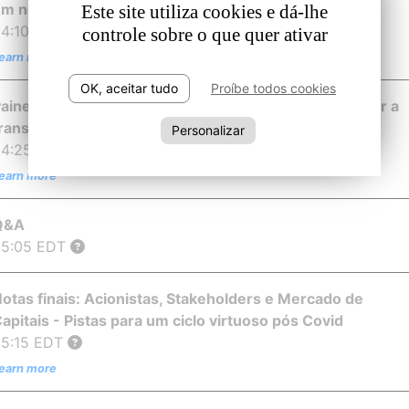
um novo normal?
Este site utiliza cookies e dá-lhe
04:10
EDT
controle sobre o que quer ativar
earn more
OK, aceitar tudo
Proíbe todos cookies
ainel de Debate | O Governo das organizações: liderar a
ransformação e dominar a comunicação
Personalizar
04:25
EDT
earn more
Q&A
05:05
EDT
otas finais: Acionistas, Stakeholders e Mercado de
apitais - Pistas para um ciclo virtuoso pós Covid
05:15
EDT
earn more