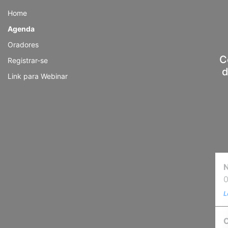
Painel de Gerenciamento de Cookies
Home
Agenda
Oradores
C
Registrar-se
d
Link para Webinar
N
L
C