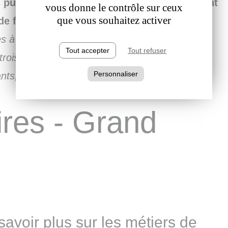
 puis complétez le formulaire en remplissant
vous donne le contrôle sur ceux
que vous souhaitez activer
e finaliser votre inscription...
La première
s à destination du grand public, la seconde sur
Tout accepter
Tout refuser
 troisième pour les webinaires à destination des
Personnaliser
ants, élus CSE, etc.)
res - Grand
savoir plus sur les métiers de