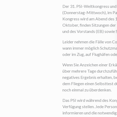
Der 31. PSI-Weltkongress und
(Donnerstag-Mittwoch), im Pal
Kongress wird am Abend des 14
Oktober, finden Sitzungen de
und des Vorstands (EB) sowie 
Leider nehmen die Fälle von C
wann immer möglich Schutzmask
oder im Zug, auf Flughäfen od
Wenn Sie Anzeichen einer Erkäl
über mehrere Tage durchzuführe
negatives Ergebnis erhalten, be
dem Fliegen einen Selbsttest d
noch einmal zu überdenken.
Das PSI wird während des Kong
Verfügung stellen. Jede Person
informieren und die notwendig