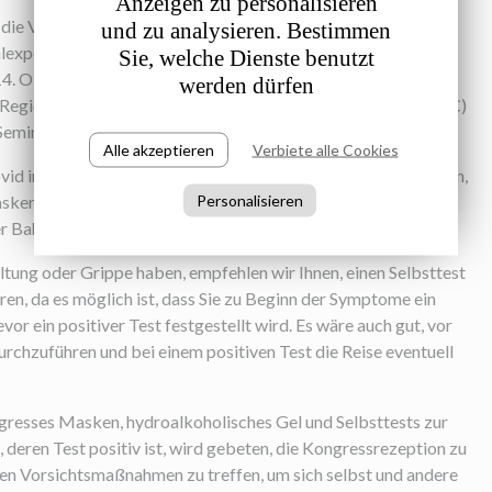
Anzeigen zu personalisieren
 die Vorab-Sitzungen werden von 12. bis 18. Oktober 2023
und zu analysieren. Bestimmen
expo Convention Centre in Genf, Schweiz, stattfinden.Der
Sie, welche Dienste benutzt
. Oktober 2023 eröffnet. Vor dem Kongress, von 12. bis 14.
werden dürfen
r Regionalvorstände (RECs), des Weltfrauenausschusses (WOC)
Seminare für Junge ArbeitnehmerInnen statt.
Alle akzeptieren
Verbiete alle Cookies
ovid im Vorfeld des Kongresses wieder zu. Wir empfehlen Ihnen,
Personalisieren
en zu tragen, wenn Sie unterwegs sind, sei es im Flugzeug
er Bahnhöfen.
tung oder Grippe haben, empfehlen wir Ihnen, einen Selbsttest
n, da es möglich ist, dass Sie zu Beginn der Symptome ein
vor ein positiver Test festgestellt wird. Es wäre auch gut, vor
urchzuführen und bei einem positiven Test die Reise eventuell
resses Masken, hydroalkoholisches Gel und Selbsttests zur
, deren Test positiv ist, wird gebeten, die Kongressrezeption zu
en Vorsichtsmaßnahmen zu treffen, um sich selbst und andere