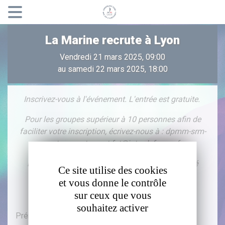
Panneau de gestion des cookies
La Marine recrute à Lyon
​Vendredi 21 mars 2025, 09:00
au samedi 22 mars 2025, 18:00
Inscrivez-vous à l'événement. L'entrée est gratuite.
Pour les groupes supérieur à 10 personnes afin de
faciliter votre inscription, écrivez-nous à : dpmm-srm-
centre.recrutement.fct@intradef.gouv.fr
Pour des raisons de sécurité, une pièce d'identité
Ce site utilise des cookies
pourra vous être demandée.
et vous donne le contrôle
sur ceux que vous
souhaitez activer
Prénom *