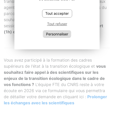
transition écologique. Les webinaires s'adressent aux
agents ayant suivi l'étape des conférences-débats du
parcours (climat, biodiversité, ressources) et qui
Tout accepter
souhaitent compléter leurs connaissances. Ces
Tout refuser
sessions sont proposées
dans un format plus court
(1h) et en distanciel
.
Personnaliser
Vous avez participé à la formation des cadres
supérieurs de l'état à la transition écologique et
v
ous
souhaitez faire appel à des scientifiques sur les
enjeux de la transition écologique dans le cadre de
vos fonctions ?
L'équipe FTE du CNRS reste à votre
écoute en 2026 via ce formulaire qui vous permettra
de détailler votre demande en cliquant ici :
Prolonger
les échanges avec les scientifiques