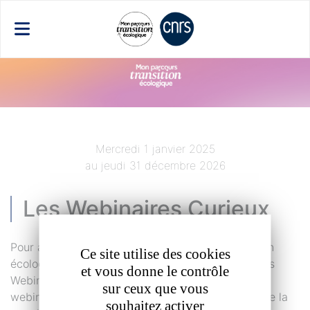
Panneau de gestion des cookies
​Mercredi 1 janvier 2025
au jeudi 31 décembre 2026
Les Webinaires Curieux
Pour aller plus loin dans la formation à la transition
Ce site utilise des cookies
écologique, le CNRS met en place depuis 2025 les
et vous donne le contrôle
Webinaires Curieux : une programmation de
sur ceux que vous
webinaires interrogeant
des sujets spécifiques
de la
souhaitez activer