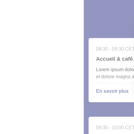
08:30 - 09:30 CE
Accueil & café
Lorem ipsum dolor 
et dolore magna al
aliquip ex ea comm
cillum dolore eu f
En savoir plus
qui officia deseru
09:30 - 10:00 CE