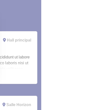
Hall principal
cididunt ut labore
o laboris nisi ut
ate velit esse
nt, sunt in culpa
Salle Horizon