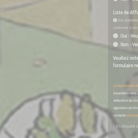
Liste de diff
Vos données 
continuer à rec
Oui - Veu
Non - Ve
Veuillez note
formulaire ne
L'Internationale d
travailleurs dans 
défendons les droi
législation de l'U
contacter
privacy
En cliquant s