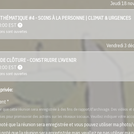
Jeudi 18 n
THÉMATIQUE #4 - SOINS À LA PERSONNE | CLIMAT & URGENCES
0:00
EST
ions sont ouvertes
Vendredi 3 d
DE CLÔTURE - CONSTRUIRE L'AVENIR
0:00
EST
ions sont ouvertes
 privée:
ent *
r que cette réunion sera enregistrée à des fins de rapport/d'archivage. Des vidéos et
ises pour promouvoir des actions sur les réseaux sociaux. Veuillez indiquer votre acco
i noté que la réunion sera enregistrée et vous pouvez utiliser ma photo/
i noté que la réunion sera enregistrée mais veuillez ne pas utiliser ma