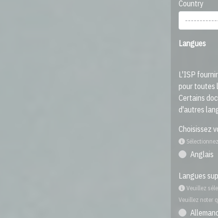
Country
Langues
L'ISP fourni
pour toutes 
Certains doc
d'autres lan
Choisissez v
Sélectionnez 
Anglais
Langues sup
Veuillez sél
Veuillez noter 
Alleman