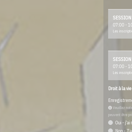
SESSION 
07:00 - 1
Les inscript
SESSION 
07:00 - 1
Les inscript
Droit à la vie
Enregistrem
Veuillez note
peuvent être pr
Oui - j'a
Non - J'a