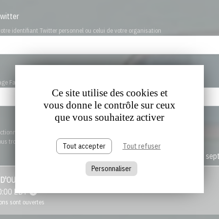
Twitter
tre identifiant Twitter personnel ou celui de votre organisation
age Facebook de votre organisation
Ce site utilise des cookies et
vous donne le contrôle sur ceux
que vous souhaitez activer
ctionner la ou les sessions auxquelles vous souhaitez participer :
vous trouverez plus d'informations en cliquant sur les sessions.
Tout accepter
Tout refuser
Mercredi 15 se
Personnaliser
 D'OUVERTURE - APERÇU GLOBAL
0:00
EDT
ions sont ouvertes