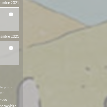
ovembre 2021
écembre 2021
 des photos
rd :
vidéo
 photo/vidéo