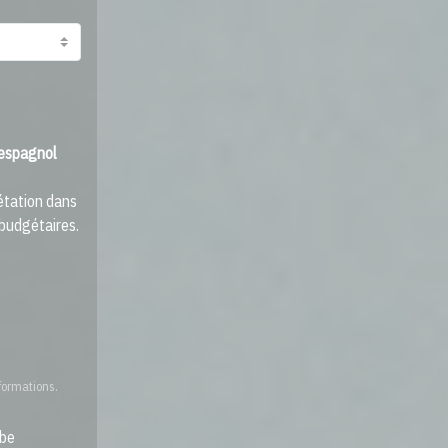
 espagnol
étation dans
 budgétaires.
formations.
be