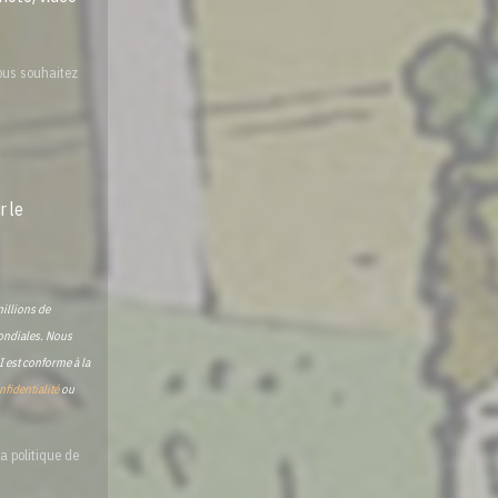
vous souhaitez
r le
illions de
mondiales. Nous
I est conforme à la
nfidentialité
ou
a politique de