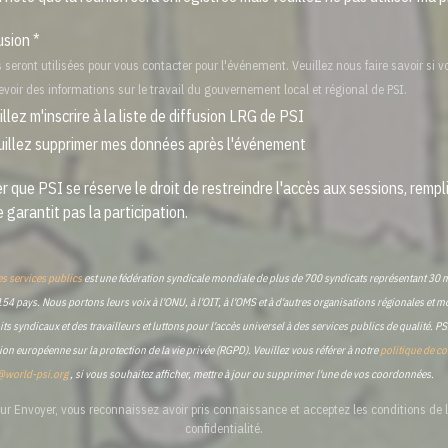
usion *
seront utilisées pour vous contacter pour l'événement. Veuillez nous faire savoir si 
evoir des informations sur le travail du gouvernement local et régional de PSI.
illez m'inscrire à la liste de diffusion LRG de PSI
uillez supprimer mes données après l'événement
r que PSI se réserve le droit de restreindre l'accès aux sessions, rempli
 garantit pas la participation.
es services publics
est une fédération syndicale mondiale de plus de 700 syndicats représentant 30 m
154 pays. Nous portons leurs voix à l'ONU, à l'OIT, à l'OMS et à d'autres organisations régionales et 
ts syndicaux et des travailleurs et luttons pour l'accès universel à des services publics de qualité. PS
nion européenne sur la protection de la vie privée (RGPD). Veuillez vous référer à notre
politique de co
@world-psi.org
, si vous souhaitez afficher, mettre à jour ou supprimer l'une de vos coordonnées.
ur Envoyer, vous reconnaissez avoir pris connaissance et acceptez les conditions de l
confidentialité.