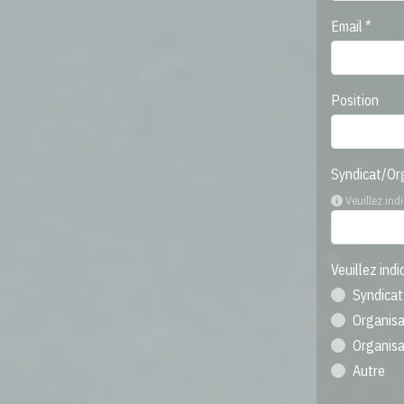
Email *
Position
Syndicat/Org
Veuillez ind
Veuillez ind
Syndicat
Organisat
Organis
Autre