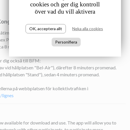
cookies och ger dig kontroll
över vad du vill aktivera
 Kongressmiddag 17 oktober 7:30 pm
OK, acceptera allt
Neka alla cookies
l Bâtiment des Forces Motrices (BFM) från Palexpo är att ta
ex Palexpo" hållplats till "Genève, Bel-Air" hållplats.
Personifiera
 ca 8 minuters promenad till BFM.
r dig också till BFM:
tig av vid hållplatsen "Bel-Air"), därefter 8 minuters promenad.
 vid hållplatsen "Stand"), sedan 4 minuters promenad.
ellerna på webbplatsen för kollektivtrafiken i
/lignes
w available for download and use. The app will allow you to
 network with other participants, to participate more