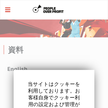
クッキー利用の管理について
資料
English
当サイトはクッキーを
利用しております。お
客様自身でクッキー利
Resolution 1: Programme of Action 2023-2028 including
用の設定および管理が
Affiliate Amendments