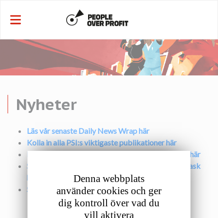
Cookie- hanteringspanel
Nyheter
Läs vår senaste Daily News Wrap här
Kolla in alla PSI:s viktigaste publikationer här
Få tillgång till alla powerpoint-bilder från talarna här
Se vår interaktiva dokumentärfilm Behind The Mask
Denna webbplats
här
Se alla officiella bilder från kongressen här
använder cookies och ger
dig kontroll över vad du
vill aktivera