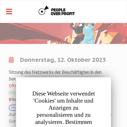
Cookie-Einstellungen
Donnerstag, 12. Oktober 2023
Sitzung des Netzwerks der Beschäftigten in den
Sektoren Bildung, Kultur und Medien
09:00 - 12:30
CEST
Diese Webseite verwendet
(03:00 - 06:30
EDT)
'Cookies' um Inhalte und
Raum L
Anzeigen zu
Pre-event
personalisieren und zu
Auf dieser Veranstaltung geht es in erster Linie um die
Entwicklung von Strategien für den Umgang mit den
analysieren. Bestimmen