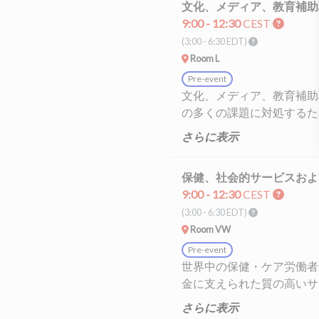
文化、メディア、教育補助
9:00 - 12:30
CEST
(3:00 - 6:30
EDT)
Room L
Pre-event
文化、メディア、教育補助
の多くの課題に対処するた
ナルやユネスコとの協力強
さらに表示
英語 フランス語 スペイン
保健、社会的サービスおよ
9:00 - 12:30
CEST
(3:00 - 6:30
EDT)
Room VW
Pre-event
世界中の保健・ケア労働者
金に支えられた質の高いサ
サービスに従事する労働者
さらに表示
今後にわたって、緊縮財政