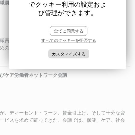
職員ネットワーク会合
でクッキー利用の設定およ
び管理ができます。
全てに同意する
職員が直面する、パンデミックや世界経済危機の影響など
すべてのクッキーを拒否する
めの戦略策定に焦点を当てる。また、教育インターナショ
カスタマイズする
化についても議論する。
語
びケア労働者ネットワーク会議
が、ディーセント・ワーク、賃金引上げ、そして十分な資
ービスを求めて闘ってきた。会議では、保健、ケア、社会
を代表する加盟組織が一堂に会する。これまでの6年間と
との闘い、サービスの保護、安全な人員配置と職場の安全