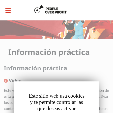
Panel de gestión de cookies
Información práctica
Información práctica
Video
Este vídeo es una versión abreviada de toda la información de
Este sitio web usa cookies
esta página. Si el inglés no es su idioma, puede intentar activar
y te permite controlar las
los subtítulos automáticos o simplemente leer el texto a
que deseas activar
continuación; no hay nada en el video que no esté cubierto en