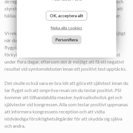
de regionala exekutivkommittéerna, kvinnokommittén och
styrelsen samt sektorsmöten och andra möten kommer att
hållas före kongressen, mellan den 12 och den 14 oktober.
OK, acceptera allt
Neka alla cookies
Vi rekommenderar att du bär skyddsmask när det är möjligt
Personifiera
när du reser, oavsett om det är med flyg eller tåg, på
flygplatser och stationer. Om du har några tecken på
förkylning eller influensa råder vi dig att göra ett självtest
under flera dagar, eftersom det är möjligt att få ett negativt
resultat vid symtomdebuten innan ett positivt test upptäcks.
Det skulle också vara en bra idé att göra ett självtest innan du
tar flyget och att ompröva resan om du testar positivt. PSI
kommer att tillhandahålla masker, hydroalkoholisk gel och
självtester vid kongressen. Alla som testar positivt uppmanas
att informera kongressens reception och att vidta
nödvändiga försiktighetsåtgärder för att skydda sig själva
och andra.