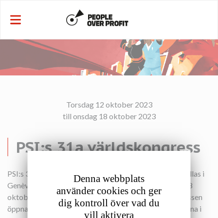
Cookie- hanteringspanel
​Torsdag 12 oktober 2023
till onsdag 18 oktober 2023
PSI:s 31a världskongress
PSI:s 31a världskongress med förmöten kommer att hållas i
Denna webbplats
Genève, Schweiz, från torsdag 12 oktober till onsdag 18
använder cookies och ger
oktober 2023, vid Palexpo Convention Centre. Kongressen
dig kontroll över vad du
öppnar officiellt på kvällen den 14 oktober 2023. Mötena i
vill aktivera