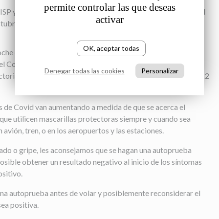
permite controlar las que deseas
SP y las reuniones previas se celebrarán en Ginebra, Suiza, del
activar
ctubre de 2023, en el Centro de Convenciones Palexpo.
OK, aceptar todas
oche del 14 de octubre de 2023. Las reuniones de los Comités
del Comité Mundial de Mujeres (WOC) y del Consejo Ejecutivo
Denegar todas las cookies
Personalizar
ctoriales y de otro tipo tendrán lugar antes del Congreso, del 12
 de Covid van aumentando a medida de que se acerca el
e utilicen mascarillas protectoras siempre y cuando sea
 avión, tren, o en los aeropuertos y las estaciones.
riado o gripe, les aconsejamos que se hagan una autoprueba
posible obtener un resultado negativo al inicio de los síntomas
ositivo.
na autoprueba antes de volar y posiblemente reconsiderar el
sea positiva.